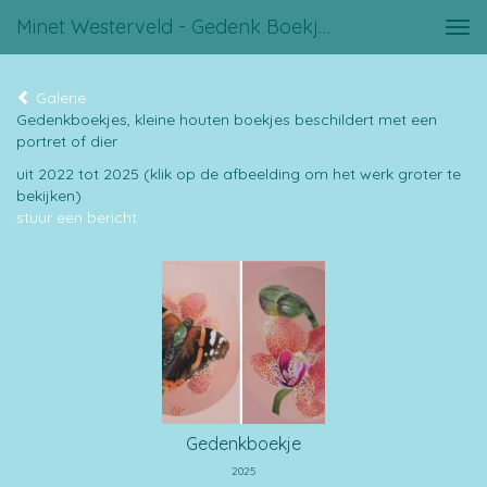
Minet Westerveld - Gedenk Boekjes
Tog
navi
Galerie
Gedenkboekjes, kleine houten boekjes beschildert met een
portret of dier
uit 2022 tot 2025
(klik op de afbeelding om het werk groter te
bekijken)
stuur een bericht
Gedenkboekje
2025