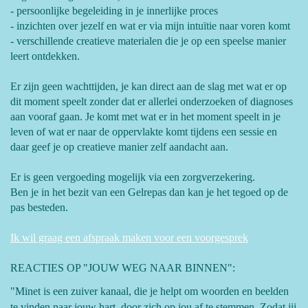
- persoonlijke begeleiding in je innerlijke proces
- inzichten over jezelf en wat er via mijn intuïtie naar voren komt
- verschillende creatieve materialen die je op een speelse manier
leert ontdekken.
Er zijn geen wachttijden, je kan direct aan de slag met wat er op
dit moment speelt zonder dat er allerlei onderzoeken of diagnoses
aan vooraf gaan. Je komt met wat er in het moment speelt in je
leven of wat er naar de oppervlakte komt tijdens een sessie en
daar geef je op creatieve manier zelf aandacht aan.
Er is geen vergoeding mogelijk via een zorgverzekering.
Ben je in het bezit van een Gelrepas dan kan je het tegoed op de
pas besteden.
Ik wil graag een afspraak maken voor een voorgesprek
REACTIES OP "JOUW WEG NAAR BINNEN":
"Minet is een zuiver kanaal, die je helpt om woorden en beelden
te vinden naar jouw hart, door zich op jou af te stemmen. Zodat jij