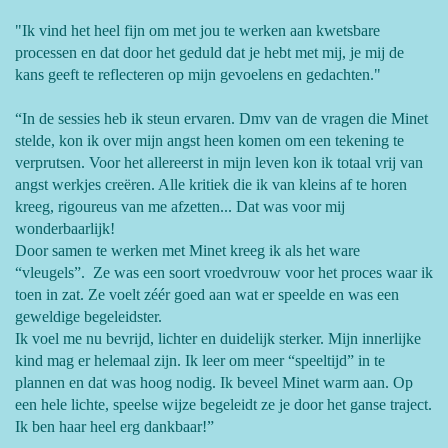
"Ik vind het heel fijn om met jou te werken aan kwetsbare
processen en dat door het geduld dat je hebt met mij, je mij de
kans geeft te reflecteren op mijn gevoelens en gedachten."
“In de sessies heb ik steun ervaren. Dmv van de vragen die Minet
stelde, kon ik over mijn angst heen komen om een tekening te
verprutsen. Voor het allereerst in mijn leven kon ik totaal vrij van
angst werkjes creëren. Alle kritiek die ik van kleins af te horen
kreeg, rigoureus van me afzetten... Dat was voor mij
wonderbaarlijk!
Door samen te werken met Minet kreeg ik als het ware
“vleugels”. Ze was een soort vroedvrouw voor het proces waar ik
toen in zat. Ze voelt zéér goed aan wat er speelde en was een
geweldige begeleidster.
Ik voel me nu bevrijd, lichter en duidelijk sterker. Mijn innerlijke
kind mag er helemaal zijn. Ik leer om meer “speeltijd” in te
plannen en dat was hoog nodig. Ik beveel Minet warm aan. Op
een hele lichte, speelse wijze begeleidt ze je door het ganse traject.
Ik ben haar heel erg dankbaar!”