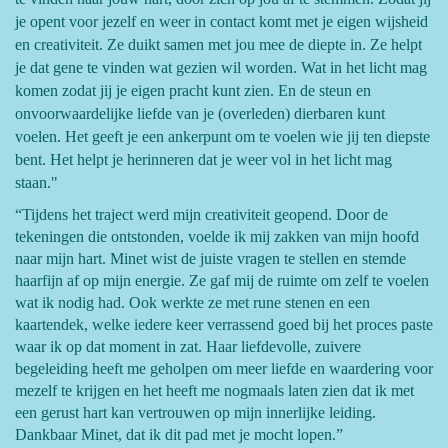
je opent voor jezelf en weer in contact komt met je eigen wijsheid
en creativiteit. Ze duikt samen met jou mee de diepte in. Ze helpt
je dat gene te vinden wat gezien wil worden. Wat in het licht mag
komen zodat jij je eigen pracht kunt zien. En de steun en
onvoorwaardelijke liefde van je (overleden) dierbaren kunt
voelen. Het geeft je een ankerpunt om te voelen wie jij ten diepste
bent. Het helpt je herinneren dat je weer vol in het licht mag
staan."
“Tijdens het traject werd mijn creativiteit geopend. Door de
tekeningen die ontstonden, voelde ik mij zakken van mijn hoofd
naar mijn hart. Minet wist de juiste vragen te stellen en stemde
haarfijn af op mijn energie. Ze gaf mij de ruimte om zelf te voelen
wat ik nodig had. Ook werkte ze met rune stenen en een
kaartendek, welke iedere keer verrassend goed bij het proces paste
waar ik op dat moment in zat. Haar liefdevolle, zuivere
begeleiding heeft me geholpen om meer liefde en waardering voor
mezelf te krijgen en het heeft me nogmaals laten zien dat ik met
een gerust hart kan vertrouwen op mijn innerlijke leiding.
Dankbaar Minet, dat ik dit pad met je mocht lopen.”