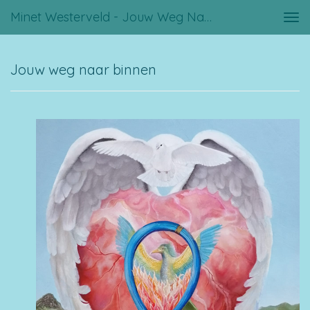
Minet Westerveld - Jouw Weg Naar Binnen
Tog
navi
Jouw weg naar binnen