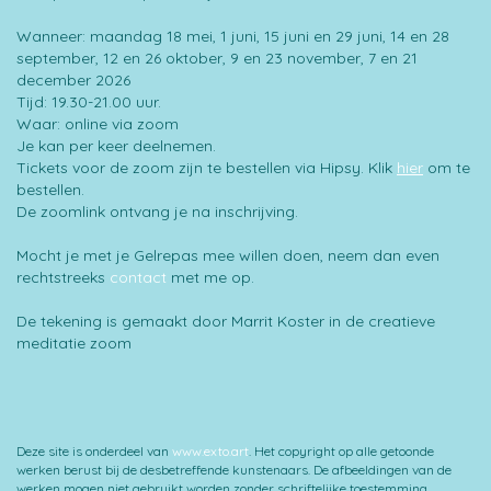
Wanneer: maandag 18 mei, 1 juni, 15 juni en 29 juni, 14 en 28
september, 12 en 26 oktober, 9 en 23 november, 7 en 21
december 2026
Tijd: 19.30-21.00 uur.
Waar: online via zoom
Je kan per keer deelnemen.
Tickets voor de zoom zijn te bestellen via Hipsy. Klik
hier
om te
bestellen.
De zoomlink ontvang je na inschrijving.
Mocht je met je Gelrepas mee willen doen, neem dan even
rechtstreeks
contact
met me op.
De tekening is gemaakt door Marrit Koster in de creatieve
meditatie zoom
Deze site is onderdeel van
www.exto.art
. Het copyright op alle getoonde
werken berust bij de desbetreffende kunstenaars. De afbeeldingen van de
werken mogen niet gebruikt worden zonder schriftelijke toestemming.