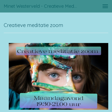
Minet Westerveld - Creatieve Meditatie Zoom
Tog
navi
Creatieve meditatie zoom