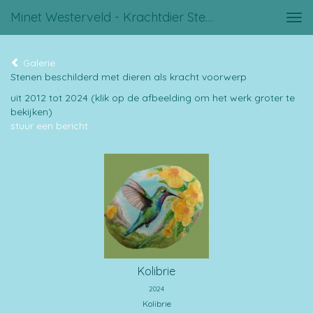
Minet Westerveld - Krachtdier Stenen
Tog
navi
Galerie
Stenen beschilderd met dieren als kracht voorwerp
uit 2012 tot 2024
(klik op de afbeelding om het werk groter te
bekijken)
stuur een bericht
Kolibrie
2024
Kolibrie